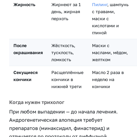
Жирность
Жирнеют за 1
Пилинг
, шампунь
день, жирная
с травами,
перхоть
маски с
кислотами и
глиной
После
Жёсткость,
Маски с
окрашивания
тусклость,
маслами, мёдом,
ломкость
желтком
Секущиеся
Расщеплённые
Масло 2 раза в
кончики
кончики в
неделю на
нижней трети
кончики
Когда нужен трихолог
При любом выпадении — до начала лечения.
Андрогенетическая алопеция требует
препаратов (минаксидил, финастерид) и
отличается по протоколу от диффузной.