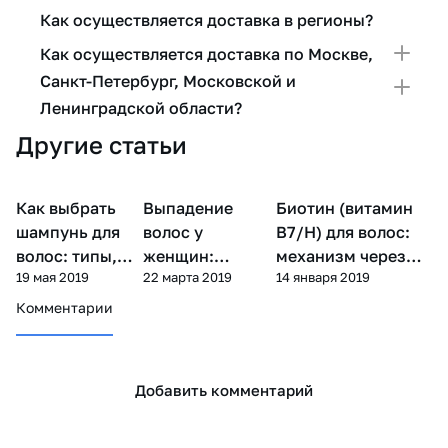
Как осуществляется доставка в регионы?
Как осуществляется доставка по Москве,
Санкт-Петербург, Московской и
Ленинградской области?
Другие статьи
Как выбрать
Уход за
Выпадение
Уход за
Биотин (витамин
Уход за волосами
волосами
волосами
шампунь для
волос у
В7/H) для волос:
волос: типы,
женщин:
механизм через
19 мая 2019
22 марта 2019
14 января 2019
состав и
причины, тест
серу, дефицит и
подбор по типу
на натяжение и
препараты
Комментарии
лечение
Добавить комментарий