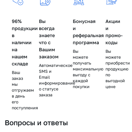
волос)
Genosys
(Дермахил),
-
(Мезофория)
Баум)
/
(Генозис)
150
75
- 30
-
Strong
-
мл
мл
мл
150
Hair,
300
мл
96%
Вы
Бонусная
Акции
Skinasil
мл
продукции
всегда
и
и
(Скинасил)
в
знаете
реферальная
промо-
- 2 мл
наличии
что с
программа
коды
на
Вашим
Вы
Вы
нашем
заказом
можете
можете
получать
приобрести
складе
Автоматическое
максимальную
продукцию
SMS и
Ваш
выгоду с
по
Email
заказ
каждой
выгодной
информирование
мы
покупки
цене
о статусе
отгружаем
заказа
в день
его
поступления
Вопросы и ответы