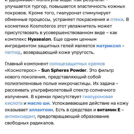
улучшается тургор, повышается эластичность кожных
покровов. Кроме того, гиалуронат стимулирует
обменные процессы, устраняет покраснения и
отеки
. В
косметике Kosmoteros этот увлажнитель может
присутствовать в усовершенствованном виде – как
комплекс
Hyasealon
. Еще одним ценным
ингредиентом защитных гелей является
матриксил
–
пептид
, возвращающий коже упругость.
Главный компонент
солнцезащитных кремов
«Космотерос» –
Sun Spheres Powder
. Это фильтр
нового поколения, представляющий собой
полиэтиленовые полые микрочастицы. Их задача –
рассеивать ультрафиолетовый спектр солнечного
излучения. В кремах присутствует
гиалуро
новая
кислота
и
масло ши
. Успокаивающее действие на кожу
оказывает
аллантоин
. Есть в средствах и
витамин Е
–
антиоксидант
, предотвращающий образование
свободных радикалов.