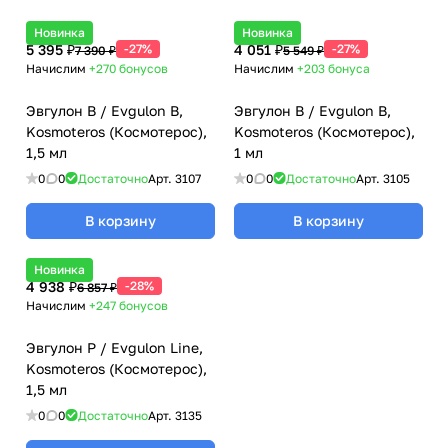
Новинка
Новинка
5 395 ₽
-27%
4 051 ₽
-27%
7 390 ₽
5 549 ₽
Начислим
+270
бонусов
Начислим
+203
бонуса
Эвгулон B / Evgulon B,
Эвгулон B / Evgulon B,
Kosmoteros (Космотерос),
Kosmoteros (Космотерос),
1,5 мл
1 мл
0
0
Достаточно
Арт.
3107
0
0
Достаточно
Арт.
3105
В корзину
В корзину
Новинка
4 938 ₽
-28%
6 857 ₽
Начислим
+247
бонусов
Эвгулон P / Evgulon Line,
Kosmoteros (Космотерос),
1,5 мл
0
0
Достаточно
Арт.
3135