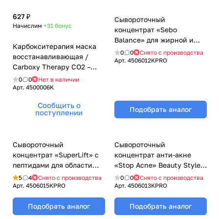
627 ₽
Сывороточный
Начислим
+31
бонус
концентрат «Sebo
Balance» для жирной и
Карбокситерапия маска
смешанной кожи Beauty
0
0
Снято с производства
восстанавливающая /
Style (Бьюти Стайл) - 3 мл
Арт.
4506012KPRO
Carboxy Therapy CO2 –
х 5 шт
Recovery, Beauty Style
0
0
Нет в наличии
(Бьюти Стайл) - 30 мл
Арт.
4500006K
Сообщить о
Подобрать аналог
поступлении
Сывороточный
Сывороточный
концентрат «SuperLift» c
концентрат анти-акне
пептидами для области
«Stop Acne» Beauty Style
вокруг глаз Beauty Style
(Бьюти Стайл) - 3 мл х 5 шт
5
4
Снято с производства
0
0
Снято с производства
(Бьюти Стайл) - 3 мл х 5 шт
Арт.
4506015KPRO
Арт.
4506013KPRO
Подобрать аналог
Подобрать аналог