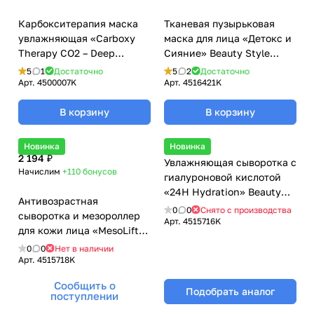
Карбокситерапия маска
Тканевая пузырьковая
увлажняющая «Carboxy
маска для лица «Детокс и
Therapy CO2 – Deep
Сияние» Beauty Style
Hydration» Beauty Style
(Бьюти Стайл) - 30 мл х 5
5
1
Достаточно
5
2
Достаточно
(Бьюти Стайл) - 30 мл х 10
шт
Арт.
4500007K
Арт.
4516421K
шт
В корзину
В корзину
Новинка
Новинка
2 194 ₽
Увлажняющая сыворотка с
Начислим
+110
бонусов
гиалуроновой кислотой
«24H Hydration» Beauty
Антивозрастная
Style (Бьюти Стайл) - 2 мл
0
0
Снято с производства
сыворотка и мезороллер
х 10 шт
Арт.
4515716K
для кожи лица «MesoLift
Expert» Beauty Style
0
0
Нет в наличии
(Бьюти Стайл) - 5 мл х 6 шт
Арт.
4515718K
Сообщить о
Подобрать аналог
поступлении