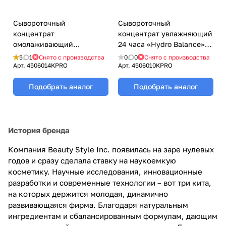
Сывороточный
Сывороточный
концентрат
концентрат увлажняющий
омолаживающий
24 часа «Hydro Balance»
«SuperLift Peptide» с
Beauty Style (Бьюти Стайл)
5
1
Снято с производства
0
0
Снято с производства
пептидами Beauty Style
- 3 мл х 5 шт
Арт.
4506014KPRO
Арт.
4506010KPRO
(Бьюти Стайл) - 3 мл х 5 шт
Подобрать аналог
Подобрать аналог
История бренда
Компания Beauty Style Inc. появилась на заре нулевых
годов и сразу сделала ставку на наукоемкую
косметику. Научные исследования, инновационные
разработки и современные технологии – вот три кита,
на которых держится молодая, динамично
развивающаяся фирма. Благодаря натуральным
ингредиентам и сбалансированным формулам, дающим