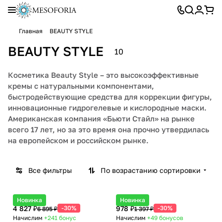
Главная
BEAUTY STYLE
BEAUTY STYLE
10
Косметика Beauty Style – это высокоэффективные
кремы с натуральными компонентами,
быстродействующие средства для коррекции фигуры,
инновационные гидрогелевые и кислородные маски.
Американская компания «Бьюти Стайл» на рынке
всего 17 лет, но за это время она прочно утвердилась
на европейском и российском рынке.
Все фильтры
По возрастанию сортировки
Новинка
Новинка
4 827 ₽
-30%
978 ₽
-30%
6 895 ₽
1 397 ₽
Начислим
+241
бонус
Начислим
+49
бонусов