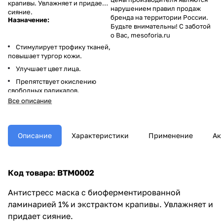
крапивы. Увлажняет и придает
нарушением правил продаж
сияние.
бренда на территории России.
Назначение:
Будьте внимательны! С заботой
о Вас, mesoforia.ru
Стимулирует трофику тканей,
повышает тургор кожи.
Улучшает цвет лица.
Препятствует окислению
свободных радикалов.
Все описание
Восстанавливает
гидролипидную мантию.
Подходит для безресурсной,
усталой, атоничной кожи.
Описание
Характеристики
Применение
Ак
Код товара: BTM0002
Антистресс маска с биоферментированной
ламинарией 1% и экстрактом крапивы. Увлажняет и
придает сияние.