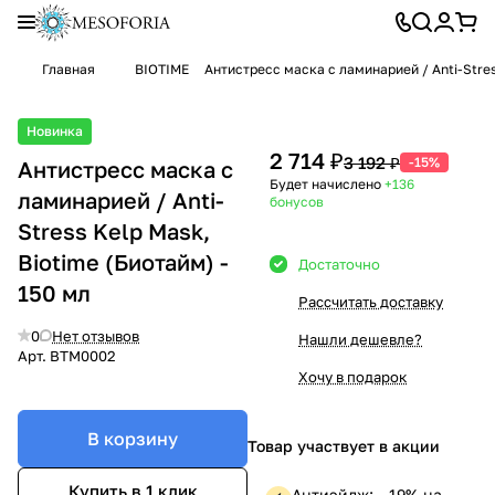
Главная
BIOTIME
Антистресс маска с ламинарией / Anti-Stres
Новинка
2 714 ₽
3 192 ₽
-15%
Антистресс маска с
Будет начислено
+136
ламинарией / Anti-
бонусов
Stress Kelp Mask,
Biotime (Биотайм) -
Достаточно
150 мл
Рассчитать доставку
0
Нет отзывов
Нашли дешевле?
Арт.
BTM0002
Хочу в подарок
В корзину
Товар участвует в акции
Купить в 1 клик
Антиэйдж: —19% на