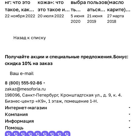
нг: что это
кожа»: что
выбра
пользов
(масло
такое, как
это такое и
ть
аться
карите) в
22 ноября 2022
20 июля 2022
5 июня
21 июня
27 марта
делать и
как за ней
маску
маской
косметол
2020
2019
2018
зачем нужен
ухаживать
для
для
огии
лица
лица
Назад к списку
Получайте акции и специальные предложения.
Бонус:
скидка 10% на заказ
8 (800) 555-92-86
zakaz@mesoforia.ru
198096, Санкт-Петербург, Кронштадтская ул., д. 9, к. 4.
Бизнес-центр «К9», 1 этаж, помещение 1-Н.
Интернет-магазин
Компания
Информация
Помощь