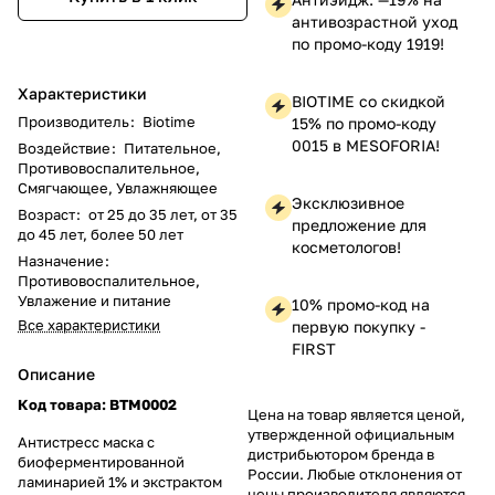
антивозрастной уход
по промо-коду 1919!
Характеристики
BIOTIME со скидкой
Производитель
:
Biotime
15% по промо-коду
0015 в MESOFORIA!
Воздействие
:
Питательное,
Противовоспалительное,
Смягчающее, Увлажняющее
Эксклюзивное
Возраст
:
от 25 до 35 лет, от 35
предложение для
до 45 лет, более 50 лет
косметологов!
Назначение
:
Противовоспалительное,
Увлажение и питание
10% промо-код на
Все характеристики
первую покупку -
FIRST
Описание
Код товара: BTM0002
Цена на товар является ценой,
утвержденной официальным
Антистресс маска с
дистрибьютором бренда в
биоферментированной
России. Любые отклонения от
ламинарией 1% и экстрактом
цены производителя являются