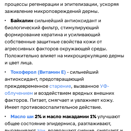
процессы регенерации и эпителизации, ускоряя
заживление микроповреждений дермы.
Байкалин
сильнейший антиоксидант и
биологический фильтр, стимулирующий
формирование кератина и усиливающий
собственные защитные свойства кожи от
агрессивных факторов окружающей среды.
Положительно влияет на микроциркуляцию дермы
и цвет лица.
Токоферол (Витамин Е)
- сильнейший
антиоксидант, предотвращающий
преждевременное
старение
, вызванное
УФ-
облучением
и воздействием вредных внешних
факторов. Питает, смягчает и увлажняет кожу.
Имеет противовоспалительное действие.
Масло ши
2% и масло макадамии 1%
улучшают
общее состояние эпидермиса, разглаживают,
выравнивают
тон
, возвращают сияние, смягчают и