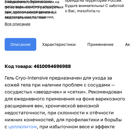
бренда на территории России.
повышенных физических
ежедневного применения на
Будьте внимательны! С заботой
нагрузках, занятиях спортом,
фоне варикозного расширения
о Вас, mesoforia.ru
при долгом нахождении в
вен, хронической венозной
вертикальном положении,
недостаточности, при
хождении на каблуках. Можно
склонности к отёчности нижних
Все описание
использовать для уменьшения
конечностей, для профилактики
выраженности гематом при
и борьбы с
целлюлитом
, при
травмах, включая спортивные
избыточном весе и эффекте
растяжки и ушибы, без
«апельсиновой корки».
Описание
Характеристики
Применение
Ак
нарушения целостности кожных
покровов.
Код товара: 4610094696988
Гель Cryo-Intensive предназначен для ухода за
кожей тела при наличии проблем с сосудами —
сосудистых «звездочек» и «сетки». Рекомендован
для ежедневного применения на фоне варикозного
расширения вен, хронической венозной
недостаточности, при склонности к отёчности
нижних конечностей, для профилактики и борьбы
с
целлюлитом
, при избыточном весе и эффекте