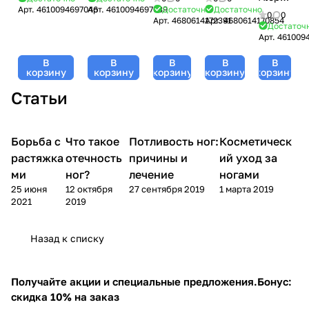
Popcorn
Breeze
Арт.
4610094697046
Арт.
4610094697039
Достаточно
Достаточно
Geltek
Geltek
Skin
0
0
Арт.
4680614172391
Арт.
4680614170854
Geltek
Geltek
(Гельтек) -
(Гельтек) -
Geltek
Достаточ
(Гельтек)
(Гельтек)
Арт.
461009
240 мл
240 мл
(Гельтек)
- 390
- 390 мл
- 240
В
В
В
В
В
мл
мл
корзину
корзину
корзину
корзину
корзину
Статьи
Борьба с
Уход за
Что такое
Уход за
Потливость ног:
Косметическ
Уход за
Уход за ногами
телом
ногами
ногами
растяжка
отечность
причины и
ий уход за
ми
ног?
лечение
ногами
25 июня
12 октября
27 сентября 2019
1 марта 2019
2021
2019
Назад к списку
Получайте акции и специальные предложения.
Бонус:
скидка 10% на заказ