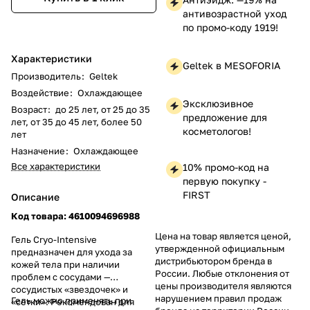
антивозрастной уход
по промо-коду 1919!
Характеристики
Geltek в MESOFORIA
Производитель
:
Geltek
Воздействие
:
Охлаждающее
Эксклюзивное
Возраст
:
до 25 лет, от 25 до 35
предложение для
лет, от 35 до 45 лет, более 50
косметологов!
лет
Назначение
:
Охлаждающее
Все характеристики
10% промо-код на
первую покупку -
FIRST
Описание
Код товара: 4610094696988
Цена на товар является ценой,
Гель Cryo-Intensive
утвержденной официальным
предназначен для ухода за
дистрибьютором бренда в
кожей тела при наличии
России. Любые отклонения от
проблем с сосудами —
цены производителя являются
сосудистых «звездочек» и
нарушением правил продаж
Гель можно применять при
«сетки». Рекомендован для