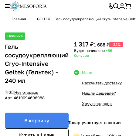
Главная
GELTEK
Гель сосудоукрепляющий Cryo-Intensive Gelte
Новинка
1 317 ₽
1 688 ₽
-22%
Гель
Будет начислено
+66
сосудоукрепляющий
бонусов
Cryo-Intensive
Geltek (Гельтек) -
Мало
240 мл
Рассчитать доставку
0
Нет отзывов
Нашли дешевле?
Арт.
4610094696988
Хочу в подарок
В корзину
Товар участвует в акции
Купить в 1 клик
Антиэйдж: —19% на