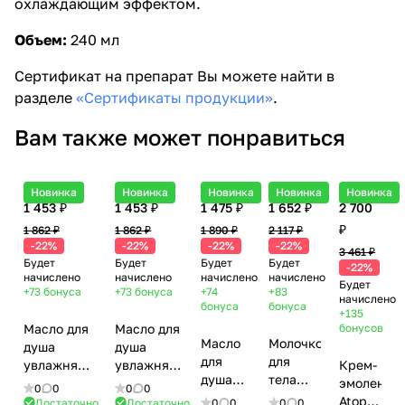
охлаждающим эффектом.
Объем:
240 мл
Сертификат на препарат Вы можете найти в
разделе
«Сертификаты продукции»
.
Вам также может понравиться
Новинка
Новинка
Новинка
Новинка
Новинка
1 453 ₽
1 453 ₽
1 475 ₽
1 652 ₽
2 700
₽
1 862 ₽
1 862 ₽
1 890 ₽
2 117 ₽
-22%
-22%
-22%
-22%
3 461 ₽
Будет
Будет
Будет
Будет
-22%
начислено
начислено
начислено
начислено
Будет
+73
бонуса
+73
бонуса
+74
+83
начислено
бонуса
бонуса
+135
Масло для
Масло для
бонусов
Масло
Молочко
душа
душа
для
для
увлажняющее
увлажняющее
Крем-
душа
тела
«Мандарин-
«Хлопок-
эмолент
0
0
0
0
Caramel
Cucumber
бергамот»
цитрус»
Atopic
Достаточно
Достаточно
0
0
0
0