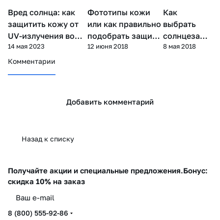
Вред солнца: как
Фототипы кожи
Как
Уход за
Уход за лицом
Уход за телом
лицом
защитить кожу от
или как правильно
выбрать
UV-излучения во
подобрать защиту
солнцезащи
14 мая 2023
12 июня 2018
8 мая 2018
время отпуска
от солнца
тный крем с
SPF
Комментарии
Добавить комментарий
Назад к списку
Получайте акции и специальные предложения.
Бонус:
скидка 10% на заказ
8 (800) 555-92-86