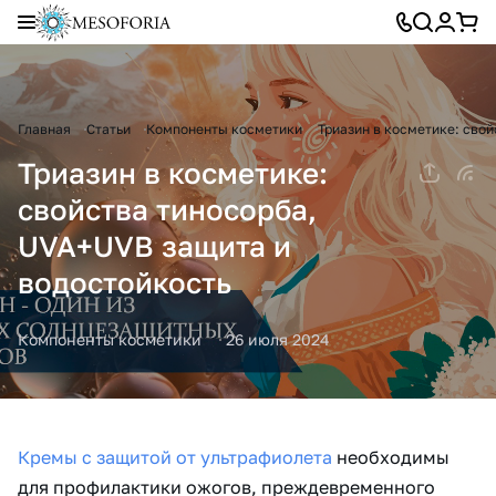
Главная
Статьи
Компоненты косметики
Триазин в косметике: сво
Триазин в косметике:
свойства тиносорба,
UVA+UVB защита и
водостойкость
Компоненты косметики
26 июля 2024
Кремы с защитой от ультрафиолета
необходимы
для профилактики ожогов, преждевременного