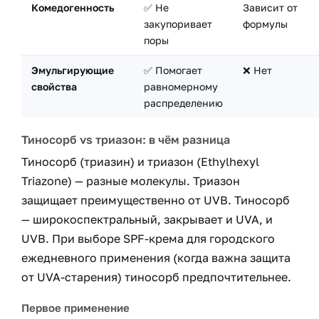
Комедогенность
✅ Не
Зависит от
закупоривает
формулы
поры
Эмульгирующие
✅ Помогает
❌ Нет
свойства
равномерному
распределению
Тиносорб vs триазон: в чём разница
Тиносорб (триазин) и триазон (Ethylhexyl
Triazone) — разные молекулы. Триазон
защищает преимущественно от UVB. Тиносорб
— широкоспектральный, закрывает и UVA, и
UVB. При выборе SPF-крема для городского
ежедневного применения (когда важна защита
от UVA-старения) тиносорб предпочтительнее.
Первое применение