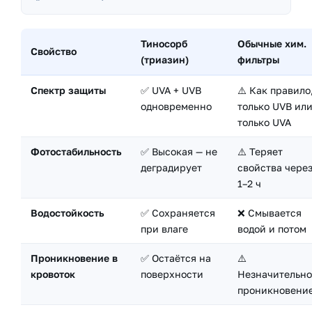
Тиносорб
Обычные хим.
Свойство
(триазин)
фильтры
Спектр защиты
✅ UVA + UVB
⚠️ Как правило
одновременно
только UVB ил
только UVA
Фотостабильность
✅ Высокая — не
⚠️ Теряет
деградирует
свойства чере
1–2 ч
Водостойкость
✅ Сохраняется
❌ Смывается
при влаге
водой и потом
Проникновение в
✅ Остаётся на
⚠️
кровоток
поверхности
Незначительно
проникновени