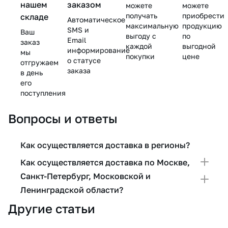
нашем
заказом
можете
можете
получать
приобрести
складе
Автоматическое
максимальную
продукцию
SMS и
Ваш
выгоду с
по
Email
заказ
каждой
выгодной
информирование
мы
покупки
цене
о статусе
отгружаем
заказа
в день
его
поступления
Вопросы и ответы
Как осуществляется доставка в регионы?
Как осуществляется доставка по Москве,
Санкт-Петербург, Московской и
Ленинградской области?
Другие статьи