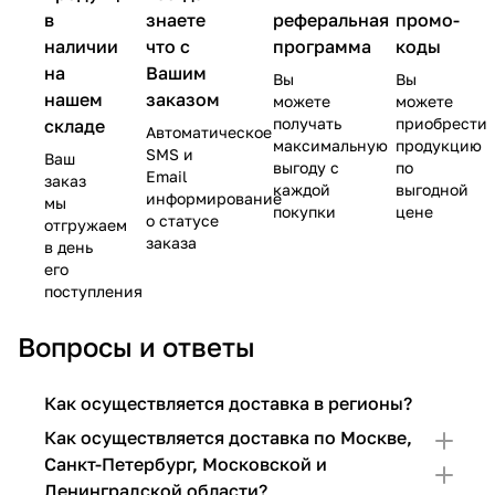
в
знаете
реферальная
промо-
наличии
что с
программа
коды
на
Вашим
Вы
Вы
нашем
заказом
можете
можете
получать
приобрести
складе
Автоматическое
максимальную
продукцию
SMS и
Ваш
выгоду с
по
Email
заказ
каждой
выгодной
информирование
мы
покупки
цене
о статусе
отгружаем
заказа
в день
его
поступления
Вопросы и ответы
Как осуществляется доставка в регионы?
Как осуществляется доставка по Москве,
Санкт-Петербург, Московской и
Ленинградской области?