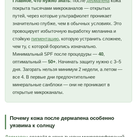
Главное, что нужно знать:
после
дермапена
кожа
покрыта тысячами микроканалов — открытых
путей, через которые ультрафиолет проникает
значительно глубже, чем в обычных условиях. Это
провоцирует избыточную выработку меланина и
стойкую
пигментацию
, которую устранить сложнее,
чем ту, с которой боролись изначально.
Минимальный SPF после процедуры —
40
,
оптимальный —
50+
. Начинать защиту нужно с 3–5
дня. Загорать нельзя минимум 2 недели, а летом —
все 4. В первые дни предпочтительнее
минеральные санблоки — они не проникают в
открытые микроканалы.
Почему кожа после дермапена особенно
уязвима к солнцу