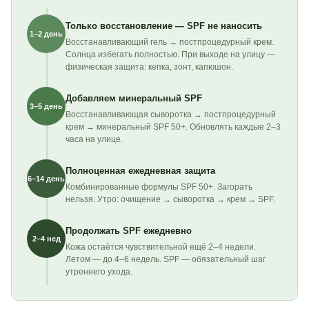
Только восстановление — SPF не наносить
1–2 день
Восстанавливающий гель → постпроцедурный крем.
Солнца избегать полностью. При выходе на улицу —
физическая защита: кепка, зонт, капюшон.
Добавляем минеральный SPF
3–5 день
Восстанавливающая сыворотка → постпроцедурный
крем → минеральный SPF 50+. Обновлять каждые 2–3
часа на улице.
Полноценная ежедневная защита
6–14 день
Комбинированные формулы SPF 50+. Загорать
нельзя. Утро: очищение → сыворотка → крем → SPF.
Продолжать SPF ежедневно
2–4 нед
Кожа остаётся чувствительной ещё 2–4 недели.
Летом — до 4–6 недель. SPF — обязательный шаг
утреннего ухода.