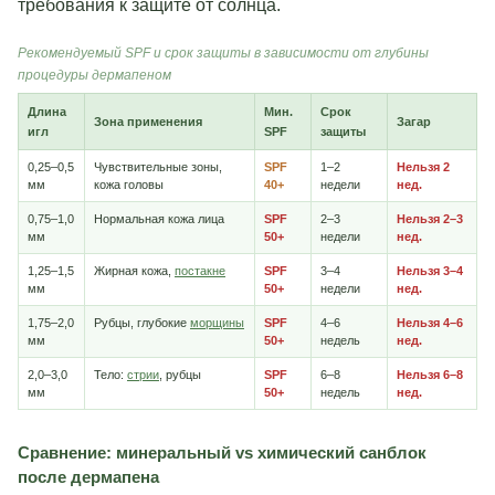
требования к защите от солнца.
Рекомендуемый SPF и срок защиты в зависимости от глубины
процедуры дермапеном
Длина
Мин.
Срок
Зона применения
Загар
игл
SPF
защиты
0,25–0,5
Чувствительные зоны,
SPF
1–2
Нельзя 2
мм
кожа головы
40+
недели
нед.
0,75–1,0
Нормальная кожа лица
SPF
2–3
Нельзя 2–3
мм
50+
недели
нед.
1,25–1,5
Жирная кожа,
постакне
SPF
3–4
Нельзя 3–4
мм
50+
недели
нед.
1,75–2,0
Рубцы, глубокие
морщины
SPF
4–6
Нельзя 4–6
мм
50+
недель
нед.
2,0–3,0
Тело:
стрии
, рубцы
SPF
6–8
Нельзя 6–8
мм
50+
недель
нед.
Сравнение: минеральный vs химический санблок
после дермапена