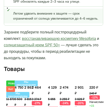
SPF обновлять каждые 2–3 часа на улице.
Летом удвоить внимание к защите — срок
ограничений от солнца увеличивается до 4–6 недель.
Заранее подберите полный постпроцедурный
комплект:
восстанавливающую косметику Mesoforia
и
солнцезащитный крем SPF 50+
— лучше сделать это
до процедуры, чтобы в период реабилитации не
выходить за покупками.
Товары
Мы
Новинка
рекомендуем
5 581
4 750
2 862
2 464
4 129
2 474
2 901
220 ₽
Хит
₽
₽
₽
₽
₽
₽
₽
Мы
249 ₽
рекомендуем
-12%
11 873
9 500
3 815
3 374 ₽
5 655
3 255 ₽
3 626 ₽
Начислим
-27%
-24%
-20%
₽
₽
₽
₽
+15