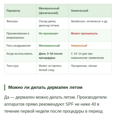
Минеральный
Параметр
Химический
(физический)
Фильтры
Оксид цинка,
Авобензон, октиноксат и др.
диоксид титана
Проникновение в
Не проникает
Может проникнуть
микроканалы
Риск раздражения
Минимальный
Умеренный
Когда использовать
День 3–10 после
С 10–14 дня при
процедуры
нормальном заживлении
Текстура
Может оставлять
Прозрачная, лёгкая
белый след
Можно ли делать дермапен летом
Да — дермапен можно делать летом. Производители
аппаратов прямо рекомендуют SPF не ниже 40 в
течение первой недели после процедуры в период