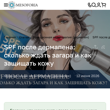
Главная
Статьи
Фракционная мезотерапия (дермапен)
SPF после 
SPF после дермапена:
сколько ждать загара и как
защищать кожу
Фракционная мезотерапия (дермапен)
12 июня 2026