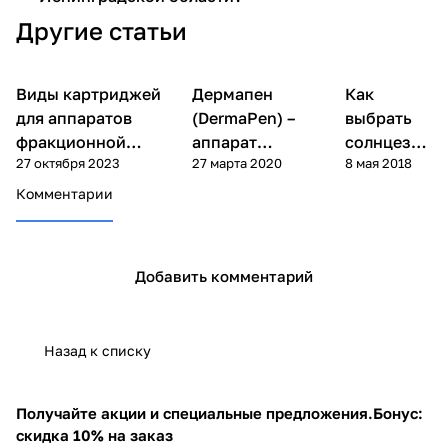
Другие статьи
Фракционная
Фракционная
Виды картриджей
Дермапен
Как
Уход за
мезотерапия
мезотерапия
лицом
(дермапен)
(дермапен)
для аппаратов
(DermaPen) –
выбрать
фракционной
аппарат
солнцеза
27 октября 2023
27 марта 2020
8 мая 2018
мезотерапии. Как
фракционной
щитный
выбрать нужный?
мезотерапии.
крем с
Комментарии
Актуальное.
SPF
Добавить комментарий
Назад к списку
Получайте акции и специальные предложения.
Бонус:
скидка 10% на заказ